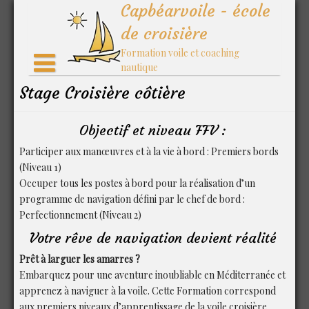
Skip
Capbéarvoile - école
to
de croisière
content
Formation voile et coaching
nautique
Stage Croisière côtière
Objectif et niveau FFV :
Participer aux manœuvres et à la vie à bord : Premiers bords
(Niveau 1)
Occuper tous les postes à bord pour la réalisation d’un
programme de navigation défini par le chef de bord :
Perfectionnement (Niveau 2)
Votre rêve de navigation devient réalité
Prêt à larguer les amarres ?
Embarquez pour une aventure inoubliable en Méditerranée et
apprenez à naviguer à la voile. Cette Formation correspond
aux premiers niveaux d’apprentissage de la voile croisière.